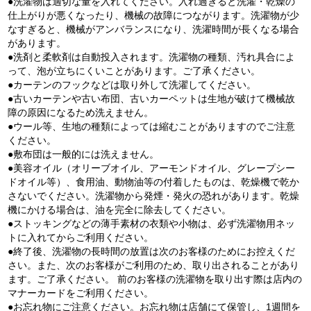
●洗濯物は適切な量を入れてください。入れ過ぎると洗濯・乾燥の
仕上がりが悪くなったり、機械の故障につながります。洗濯物が少
なすぎると、機械がアンバランスになり、洗濯時間が長くなる場合
があります。
●洗剤と柔軟剤は自動投入されます。洗濯物の種類、汚れ具合によ
って、泡が立ちにくいことがあります。ご了承ください。
●カーテンのフックなどは取り外して洗濯してください。
●古いカーテンや古い布団、古いカーペットは生地が破けて機械故
障の原因になるため洗えません。
●ウール等、生地の種類によっては縮むことがありますのでご注意
ください。
●敷布団は一般的には洗えません。
●美容オイル（オリーブオイル、アーモンドオイル、グレープシー
ドオイル等）、食用油、動物油等の付着したものは、乾燥機で乾か
さないでください。洗濯物から発煙・発火の恐れがあります。乾燥
機にかける場合は、油を完全に除去してください。
●ストッキングなどの薄手素材の衣類や小物は、必ず洗濯物用ネッ
トに入れてからご利用ください。
●終了後、洗濯物の長時間の放置は次のお客様のためにお控えくだ
さい。また、次のお客様がご利用のため、取り出されることがあり
ます。ご了承ください。 前のお客様の洗濯物を取り出す際は店内の
マナーカードをご利用ください。
●お忘れ物にご注意ください。お忘れ物は店舗にて保管し、1週間を