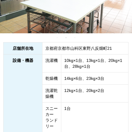
店舗所在地
京都府京都市山科区東野八反畑町21
設備・機器
洗濯機
10kg×1台、13kg×1台、20kg×1
台、28kg×1台
乾燥機
14kg×6台、23kg×3台
洗濯乾
12kg×1台、20kg×2台
燥機
スニー
1台
カー
ランド
リー