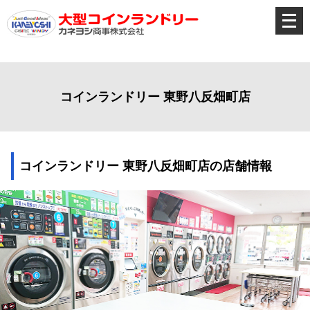
メ
ニ
ュ
ー
を
開
く
コインランドリー 東野八反畑町店
コインランドリー 東野八反畑町店の店舗情報