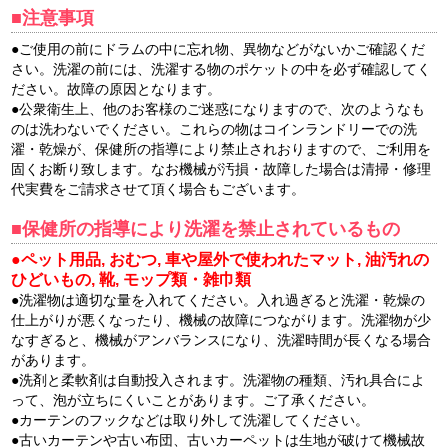
■注意事項
●ご使用の前にドラムの中に忘れ物、異物などがないかご確認くだ
さい。洗濯の前には、洗濯する物のポケットの中を必ず確認してく
ださい。故障の原因となります。
●公衆衛生上、他のお客様のご迷惑になりますので、次のようなも
のは洗わないでください。これらの物はコインランドリーでの洗
濯・乾燥が、保健所の指導により禁止されおりますので、ご利用を
固くお断り致します。なお機械が汚損・故障した場合は清掃・修理
代実費をご請求させて頂く場合もございます。
■保健所の指導により洗濯を禁止されているもの
●ペット用品, おむつ, 車や屋外で使われたマット, 油汚れの
ひどいもの, 靴, モップ類・雑巾類
●洗濯物は適切な量を入れてください。入れ過ぎると洗濯・乾燥の
仕上がりが悪くなったり、機械の故障につながります。洗濯物が少
なすぎると、機械がアンバランスになり、洗濯時間が長くなる場合
があります。
●洗剤と柔軟剤は自動投入されます。洗濯物の種類、汚れ具合によ
って、泡が立ちにくいことがあります。ご了承ください。
●カーテンのフックなどは取り外して洗濯してください。
●古いカーテンや古い布団、古いカーペットは生地が破けて機械故