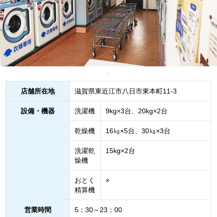
店舗所在地
滋賀県東近江市八日市東本町11-3
設備・機器
洗濯機
9kg×3台、20kg×2台
乾燥機
16㎏×5台、30㎏×3台
洗濯乾
15kg×2台
燥機
おとく
×
精算機
営業時間
5：30～23：00