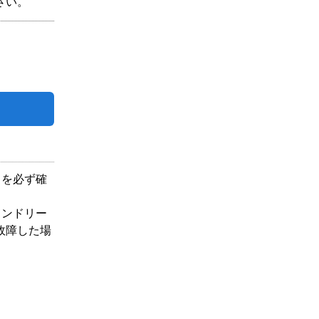
さい。
中を必ず確
ランドリー
故障した場