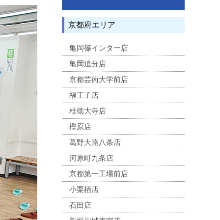
京都府エリア
亀岡篠インター店
亀岡追分店
京都芸術大学前店
福王子店
桂徳大寺店
樫原店
葛野大路八条店
河原町九条店
京都第一工場前店
小栗栖店
石田店