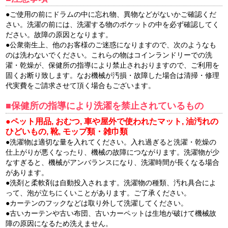
●ご使用の前にドラムの中に忘れ物、異物などがないかご確認くだ
さい。洗濯の前には、洗濯する物のポケットの中を必ず確認してく
ださい。故障の原因となります。
●公衆衛生上、他のお客様のご迷惑になりますので、次のようなも
のは洗わないでください。これらの物はコインランドリーでの洗
濯・乾燥が、保健所の指導により禁止されおりますので、ご利用を
固くお断り致します。なお機械が汚損・故障した場合は清掃・修理
代実費をご請求させて頂く場合もございます。
■保健所の指導により洗濯を禁止されているもの
●ペット用品, おむつ, 車や屋外で使われたマット, 油汚れの
ひどいもの, 靴, モップ類・雑巾類
●洗濯物は適切な量を入れてください。入れ過ぎると洗濯・乾燥の
仕上がりが悪くなったり、機械の故障につながります。洗濯物が少
なすぎると、機械がアンバランスになり、洗濯時間が長くなる場合
があります。
●洗剤と柔軟剤は自動投入されます。洗濯物の種類、汚れ具合によ
って、泡が立ちにくいことがあります。ご了承ください。
●カーテンのフックなどは取り外して洗濯してください。
●古いカーテンや古い布団、古いカーペットは生地が破けて機械故
障の原因になるため洗えません。