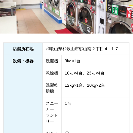
店舗所在地
和歌山県和歌山市砂山南２丁目４−１７
設備・機器
洗濯機
9kg×1台
乾燥機
16㎏×4台、23㎏×4台
洗濯乾
12kg×1台、20kg×2台
燥機
スニー
1台
カー
ランド
リー