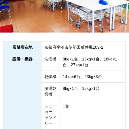
店舗所在地
京都府宇治市伊勢田町井尻109‐2
設備・機器
洗濯機
8kg×1台、13kg×1台、18kg×1
台、27kg×1台
乾燥機
14kg×6台、23kg×3台
洗濯乾
8kg×1台、15kg×1台
燥機
スニー
1台
カー
ランド
リー