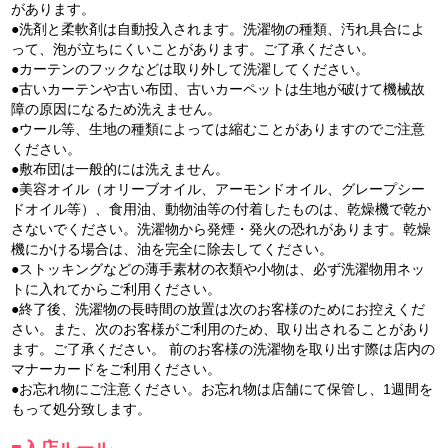
があります。
●洗剤と柔軟剤は自動投入されます。洗濯物の種類、汚れ具合によ
って、泡が立ちにくいことがあります。ご了承ください。
●カーテンのフックなどは取り外して洗濯してください。
●古いカーテンや古い布団、古いカーペットは生地が破けて機械故
障の原因になるため洗えません。
●ウール等、生地の種類によっては縮むことがありますのでご注意
ください。
●敷布団は一般的には洗えません。
●美容オイル（オリーブオイル、アーモンドオイル、グレープシー
ドオイル等）、食用油、動物油等の付着したものは、乾燥機で乾か
さないでください。洗濯物から発煙・発火の恐れがあります。乾燥
機にかける場合は、油を完全に除去してください。
●ストッキングなどの薄手素材の衣類や小物は、必ず洗濯物用ネッ
トに入れてからご利用ください。
●終了後、洗濯物の長時間の放置は次のお客様のためにお控えくだ
さい。また、次のお客様がご利用のため、取り出されることがあり
ます。ご了承ください。 前のお客様の洗濯物を取り出す際は店内の
マナーカードをご利用ください。
●お忘れ物にご注意ください。お忘れ物は店舗にて保管し、1週間を
もって処分致します。