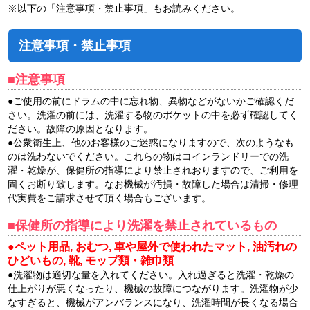
※以下の「注意事項・禁止事項」もお読みください。
注意事項・禁止事項
■注意事項
●ご使用の前にドラムの中に忘れ物、異物などがないかご確認くだ
さい。洗濯の前には、洗濯する物のポケットの中を必ず確認してく
ださい。故障の原因となります。
●公衆衛生上、他のお客様のご迷惑になりますので、次のようなも
のは洗わないでください。これらの物はコインランドリーでの洗
濯・乾燥が、保健所の指導により禁止されおりますので、ご利用を
固くお断り致します。なお機械が汚損・故障した場合は清掃・修理
代実費をご請求させて頂く場合もございます。
■保健所の指導により洗濯を禁止されているもの
●ペット用品, おむつ, 車や屋外で使われたマット, 油汚れの
ひどいもの, 靴, モップ類・雑巾類
●洗濯物は適切な量を入れてください。入れ過ぎると洗濯・乾燥の
仕上がりが悪くなったり、機械の故障につながります。洗濯物が少
なすぎると、機械がアンバランスになり、洗濯時間が長くなる場合