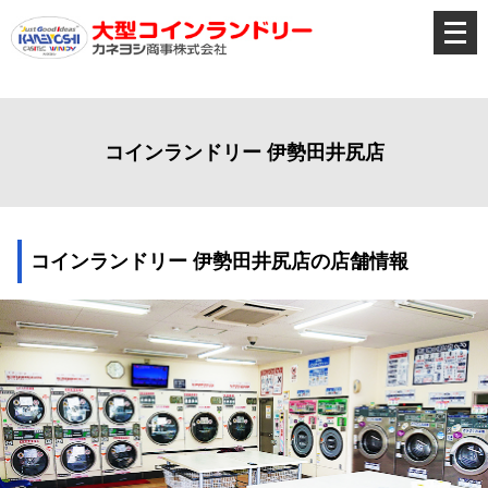
メ
ニ
ュ
ー
を
開
く
コインランドリー 伊勢田井尻店
コインランドリー 伊勢田井尻店の店舗情報