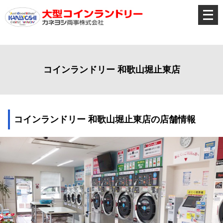
メ
ニ
ュ
ー
を
開
く
コインランドリー 和歌山堀止東店
コインランドリー 和歌山堀止東店の店舗情報