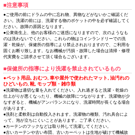
■注意事項
●ご使用の前にドラムの中に忘れ物、異物などがないかご確認くだ
さい。洗濯の前には、洗濯する物のポケットの中を必ず確認してく
ださい。故障の原因となります。
●公衆衛生上、他のお客様のご迷惑になりますので、次のようなも
のは洗わないでください。これらの物はコインランドリーでの洗
濯・乾燥が、保健所の指導により禁止されおりますので、ご利用を
固くお断り致します。なお機械が汚損・故障した場合は清掃・修理
代実費をご請求させて頂く場合もございます。
■保健所の指導により洗濯を禁止されているもの
●ペット用品, おむつ, 車や屋外で使われたマット, 油汚れの
ひどいもの, 靴, モップ類・雑巾類
●洗濯物は適切な量を入れてください。入れ過ぎると洗濯・乾燥の
仕上がりが悪くなったり、機械の故障につながります。洗濯物が少
なすぎると、機械がアンバランスになり、洗濯時間が長くなる場合
があります。
●洗剤と柔軟剤は自動投入されます。洗濯物の種類、汚れ具合によ
って、泡が立ちにくいことがあります。ご了承ください。
●カーテンのフックなどは取り外して洗濯してください。
●古いカーテンや古い布団、古いカーペットは生地が破けて機械故