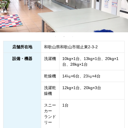
店舗所在地
和歌山県和歌山市堀止東2-3-2
設備・機器
洗濯機
10kg×1台、13kg×1台、20kg×1
台、28kg×1台
乾燥機
14㎏×6台、23㎏×4台
洗濯乾
12kg×1台、20kg×3台
燥機
スニー
1台
カー
ランド
リー